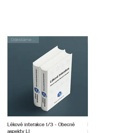
Odesíláme ihned
Lékové interakce 1/3 - Obecné
Lékové interakce 2/
aspekty LI
přehled