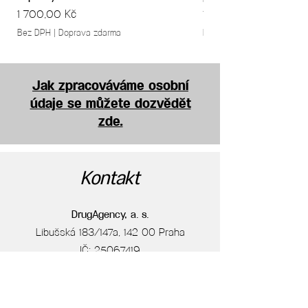
Cena
Cena
1 700,00 Kč
1 700,00 Kč
Bez DPH
|
Doprava zdarma
Bez DPH
Jak zpracováváme osobní
údaje se můžete dozvědět
zde.
Kontakt
DrugAgency, a. s.
Libušská 183/147a, 142 00 Praha
IČ: 25067419
DIČ: CZ25067419
info@drugagency.cz